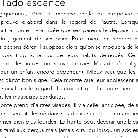
 l'adolescence
giquement, c’est la menace réelle ou supposée d’
éprouve d’abord dans le regard de l’autre. Lorsqu’
ait la honte ! » à l’idée que ses parents le déposent dev
 du jugement de ses pairs. Pour mieux se séparer d’
 déconsidérer. Il suppose alors qu’on se moquera de le
r voix trop forte, ou de leurs habits démodés. Cett
ents des autres sont souvent enviés. Mais derrière, il y 
pour un enfant encore dépendant. Mieux vaut que les p
est plutôt bon signe. Cela montre que leur adolescent 
en social par le regard d’autrui, et que la honte peut j
nt les mauvaises conduites.
onte prend d’autres visages. Il y a celle, anticipée, de s
n se sentait deviné dans ses désirs secrets — notammen
formes bien plus lourdes. La honte peut devenir une bles
ts familiaux perçus mais jamais dits, ou lorsqu’un adoles