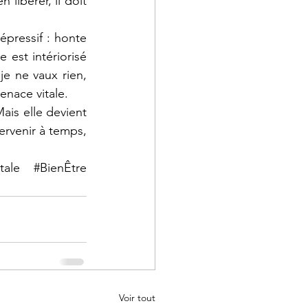
libérer, il doit 
épressif : honte 
 est intériorisé 
e ne vaux rien, 
enace vitale.
is elle devient 
ervenir à temps, 
tale
#BienÊtre
Voir tout