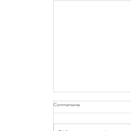
Les larmes, perles de l'âme
Commentaires
Les larmes sont les perles de
l’âme, qu’elles expriment la joie
ou la tristesse. Ces joyaux