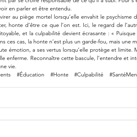
nit par se croire responsable de ce qu’il a subi. Pour s’en 
ir en parler et être entendu.
virer au piège mortel lorsqu’elle envahit le psychisme d
er, honte d’être ce que l’on est. Ici, le regard de l’autre
yable, et la culpabilité devient écrasante : « Puisque j
ans ces cas, la honte n’est plus un garde-fou, mais une m
e émotion, a ses vertus lorsqu’elle protège et limite. Ma
lle enferme. Reconnaître cette bascule, l’entendre et int
une vie.
rents
#Éducation
#Honte
#Culpabilité
#SantéMen