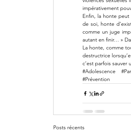
violences sexuelles fi
impérativement pouvo
Enfin, la honte peut 
de soi, honte d’exist
comme un juge impito
autant en finir… » D
La honte, comme tout
destructrice lorsqu’e
c’est parfois sauver 
#Adolescence
#Pa
#Prévention
Posts récents