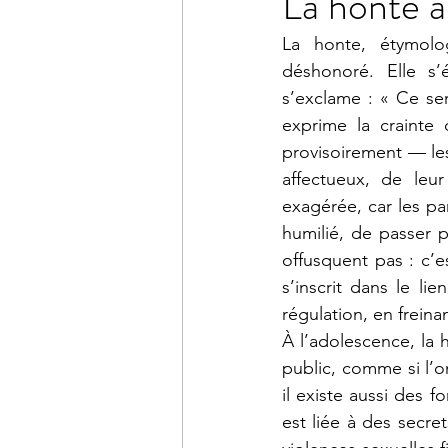
La honte à
La honte, étymolo
déshonoré. Elle s’
s’exclame : « Ce ser
exprime la crainte
provisoirement — les
affectueux, de leu
exagérée, car les par
humilié, de passer 
offusquent pas : c’
s’inscrit dans le li
régulation, en freina
À l’adolescence, la h
public, comme si l’o
il existe aussi des 
est liée à des secre